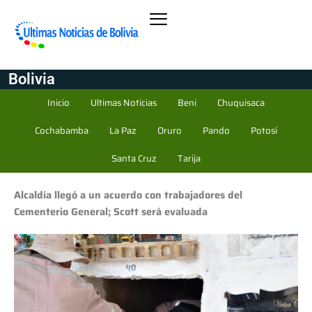
Bolivia
Inicio
Ultimas Noticias
Beni
Chuquisaca
Cochabamba
La Paz
Oruro
Pando
Potosí
Santa Cruz
Tarija
Alcaldía llegó a un acuerdo con trabajadores del
Cementerio General; Scott será evaluada