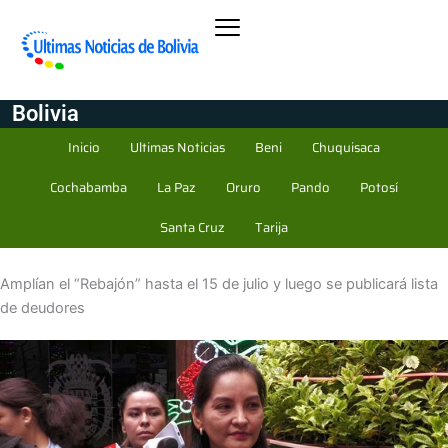
Bolivia
Inicio
Ultimas Noticias
Beni
Chuquisaca
Cochabamba
La Paz
Oruro
Pando
Potosí
Santa Cruz
Tarija
Amplían el “Rebajón” hasta el 15 de julio y luego se publicará lista
de deudores