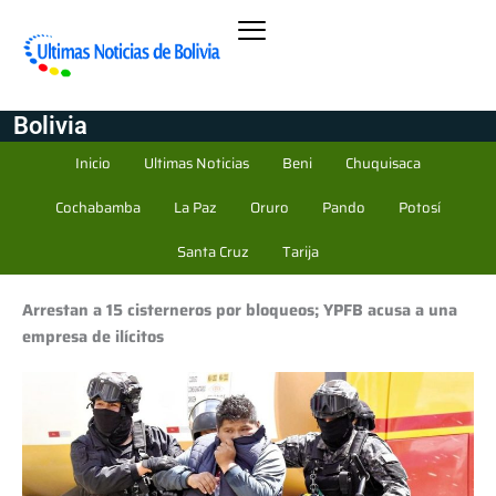
Bolivia
Inicio
Ultimas Noticias
Beni
Chuquisaca
Cochabamba
La Paz
Oruro
Pando
Potosí
Santa Cruz
Tarija
Arrestan a 15 cisterneros por bloqueos; YPFB acusa a una
empresa de ilícitos