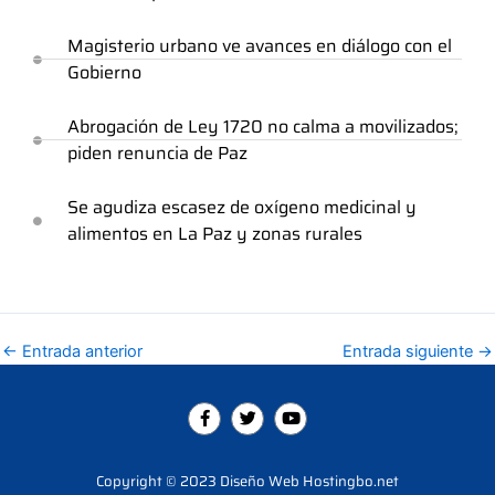
Magisterio urbano ve avances en diálogo con el
Gobierno
Abrogación de Ley 1720 no calma a movilizados;
piden renuncia de Paz
Se agudiza escasez de oxígeno medicinal y
alimentos en La Paz y zonas rurales
←
Entrada anterior
Entrada siguiente
→
F
T
Y
a
w
o
c
i
u
e
t
t
b
t
u
Copyright © 2023 Diseño Web Hostingbo.net
o
e
b