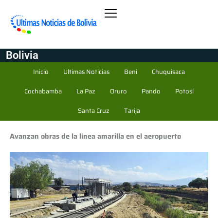
Bolivia
Inicio
Ultimas Noticias
Beni
Chuquisaca
Cochabamba
La Paz
Oruro
Pando
Potosí
Santa Cruz
Tarija
Avanzan obras de la línea amarilla en el aeropuerto