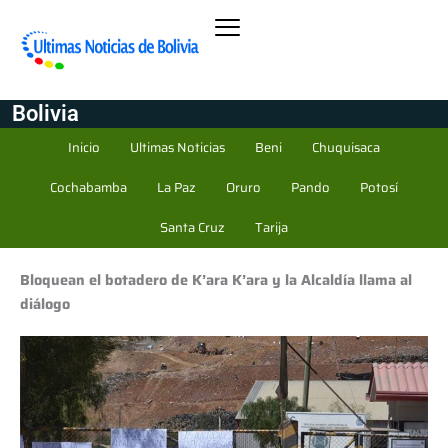
Bolivia
Inicio
Ultimas Noticias
Beni
Chuquisaca
Cochabamba
La Paz
Oruro
Pando
Potosí
Santa Cruz
Tarija
Bloquean el botadero de K’ara K’ara y la Alcaldía llama al
diálogo