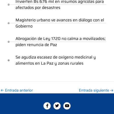
Invierten Bs 676 mil en insumos agrícolas para
afectados por desastres
Magisterio urbano ve avances en diálogo con el
Gobierno
Abrogación de Ley 1720 no calma a movilizados;
piden renuncia de Paz
Se agudiza escasez de oxígeno medicinal y
alimentos en La Paz y zonas rurales
←
Entrada anterior
Entrada siguiente
→
F
T
Y
a
w
o
c
i
u