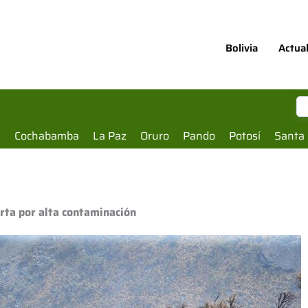
Bolivia
Actua
a
Cochabamba
La Paz
Oruro
Pando
Potosí
Santa 
rta por alta contaminación