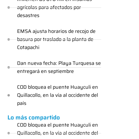
agrícolas para afectados por
desastres
EMSA ajusta horarios de recojo de
basura por traslado a la planta de
Cotapachi
Dan nueva fecha: Playa Turquesa se
entregará en septiembre
COD bloquea el puente Huayculi en
Quillacollo, en la vía al occidente del
país
Lo más compartido
COD bloquea el puente Huayculi en
Quillacollo, en la vía al occidente del