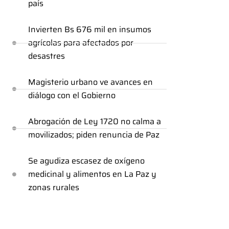
país
Invierten Bs 676 mil en insumos
agrícolas para afectados por
desastres
Magisterio urbano ve avances en
diálogo con el Gobierno
Abrogación de Ley 1720 no calma a
movilizados; piden renuncia de Paz
Se agudiza escasez de oxígeno
medicinal y alimentos en La Paz y
zonas rurales