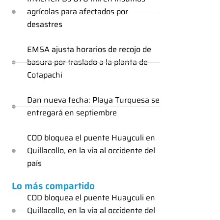
agrícolas para afectados por
desastres
EMSA ajusta horarios de recojo de
basura por traslado a la planta de
Cotapachi
Dan nueva fecha: Playa Turquesa se
entregará en septiembre
COD bloquea el puente Huayculi en
Quillacollo, en la vía al occidente del
país
Lo más compartido
COD bloquea el puente Huayculi en
Quillacollo, en la vía al occidente del