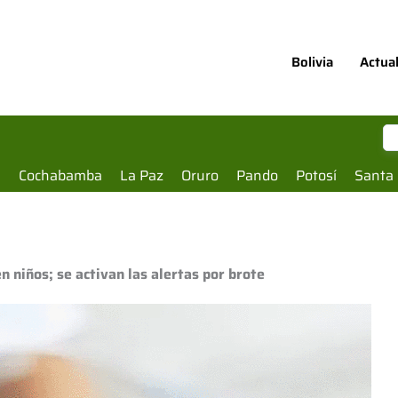
Bolivia
Actua
a
Cochabamba
La Paz
Oruro
Pando
Potosí
Santa 
 niños; se activan las alertas por brote