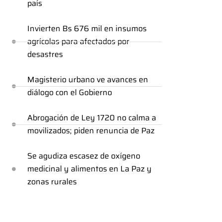
país
Invierten Bs 676 mil en insumos
agrícolas para afectados por
desastres
Magisterio urbano ve avances en
diálogo con el Gobierno
Abrogación de Ley 1720 no calma a
movilizados; piden renuncia de Paz
Se agudiza escasez de oxígeno
medicinal y alimentos en La Paz y
zonas rurales