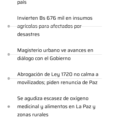
país
Invierten Bs 676 mil en insumos
agrícolas para afectados por
desastres
Magisterio urbano ve avances en
diálogo con el Gobierno
Abrogación de Ley 1720 no calma a
movilizados; piden renuncia de Paz
Se agudiza escasez de oxígeno
medicinal y alimentos en La Paz y
zonas rurales