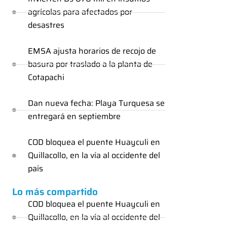
agrícolas para afectados por
desastres
EMSA ajusta horarios de recojo de
basura por traslado a la planta de
Cotapachi
Dan nueva fecha: Playa Turquesa se
entregará en septiembre
COD bloquea el puente Huayculi en
Quillacollo, en la vía al occidente del
país
Lo más compartido
COD bloquea el puente Huayculi en
Quillacollo, en la vía al occidente del