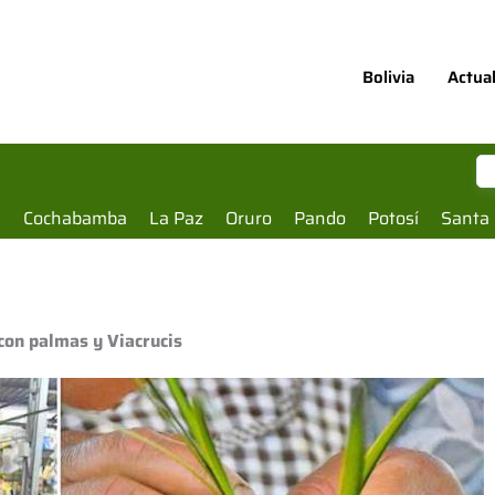
Bolivia
Actua
a
Cochabamba
La Paz
Oruro
Pando
Potosí
Santa 
con palmas y Viacrucis