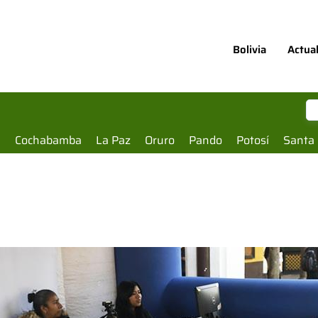
Bolivia
Actua
a
Cochabamba
La Paz
Oruro
Pando
Potosí
Santa 