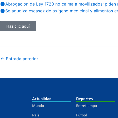
Abrogación de Ley 1720 no calma a movilizados; piden 
Se agudiza escasez de oxígeno medicinal y alimentos en
Haz clic aquí
←
Entrada anterior
Actualidad
Deportes
Mundo
Entretiempo
País
Fútbol