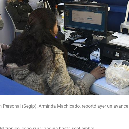
ión Personal (Segip), Arminda Machicado, reportó ayer un avanc
el trópico, cono sur y andina hasta septiembre.