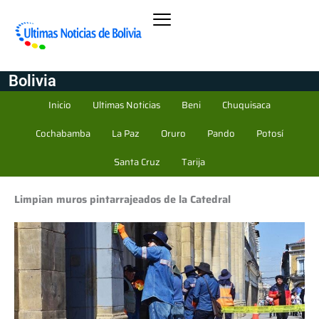
Bolivia
Inicio
Ultimas Noticias
Beni
Chuquisaca
Cochabamba
La Paz
Oruro
Pando
Potosí
Santa Cruz
Tarija
Limpian muros pintarrajeados de la Catedral