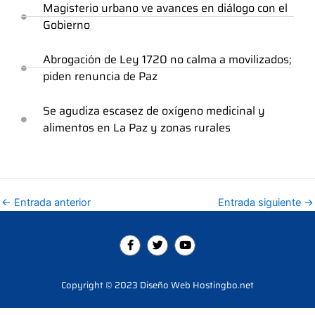
Magisterio urbano ve avances en diálogo con el
Gobierno
Abrogación de Ley 1720 no calma a movilizados;
piden renuncia de Paz
Se agudiza escasez de oxígeno medicinal y
alimentos en La Paz y zonas rurales
←
Entrada anterior
Entrada siguiente
→
F
T
Y
a
w
o
c
i
u
e
t
t
b
t
u
Copyright © 2023 Diseño Web Hostingbo.net
o
e
b
o
r
e
k