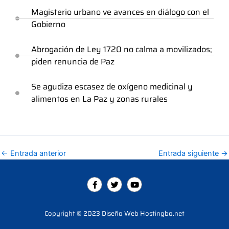
Magisterio urbano ve avances en diálogo con el
Gobierno
Abrogación de Ley 1720 no calma a movilizados;
piden renuncia de Paz
Se agudiza escasez de oxígeno medicinal y
alimentos en La Paz y zonas rurales
←
Entrada anterior
Entrada siguiente
→
F
T
Y
a
w
o
c
i
u
e
t
t
b
t
u
Copyright © 2023 Diseño Web Hostingbo.net
o
e
b
o
r
e