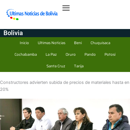
Bolivia
Inicio
Ultimas Noticias
Beni
Chuquisaca
Cochabamba
La Paz
Oruro
Pando
Potosí
Santa Cruz
Tarija
Constructores advierten subida de precios de materiales hasta en
20%