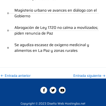
Magisterio urbano ve avances en diálogo con el
Gobierno
Abrogación de Ley 1720 no calma a movilizados;
piden renuncia de Paz
Se agudiza escasez de oxígeno medicinal y
alimentos en La Paz y zonas rurales
←
Entrada anterior
Entrada siguiente
→
F
T
Y
a
w
o
c
i
u
e
t
t
b
t
u
Copyright © 2023 Diseño Web Hostingbo.net
o
e
b