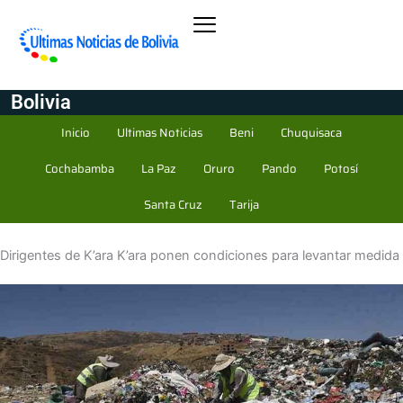
Bolivia
Inicio
Ultimas Noticias
Beni
Chuquisaca
Cochabamba
La Paz
Oruro
Pando
Potosí
Santa Cruz
Tarija
Dirigentes de K’ara K’ara ponen condiciones para levantar medida