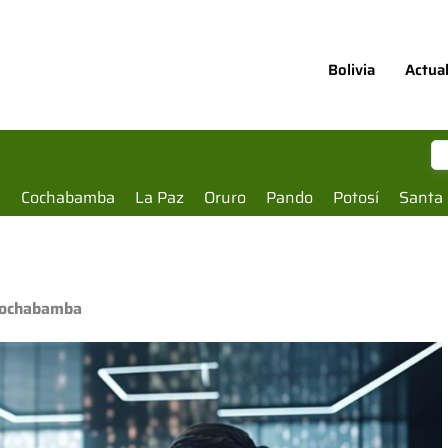
Bolivia
Actua
a
Cochabamba
La Paz
Oruro
Pando
Potosí
Santa 
 Cochabamba