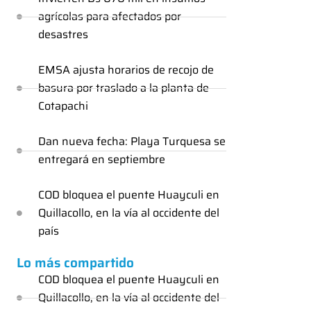
agrícolas para afectados por
desastres
EMSA ajusta horarios de recojo de
basura por traslado a la planta de
Cotapachi
Dan nueva fecha: Playa Turquesa se
entregará en septiembre
COD bloquea el puente Huayculi en
Quillacollo, en la vía al occidente del
país
Lo más compartido
COD bloquea el puente Huayculi en
Quillacollo, en la vía al occidente del