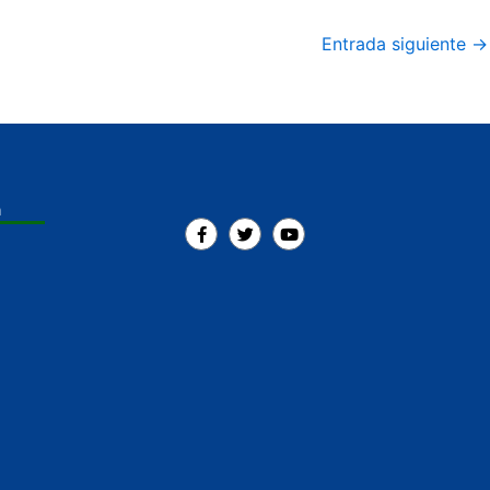
Entrada siguiente
→
a
F
T
Y
a
w
o
c
i
u
e
t
t
b
t
u
o
e
b
o
r
e
k
-
f