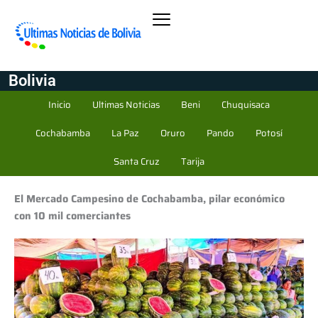
Bolivia
Inicio
Ultimas Noticias
Beni
Chuquisaca
Cochabamba
La Paz
Oruro
Pando
Potosí
Santa Cruz
Tarija
El Mercado Campesino de Cochabamba, pilar económico
con 10 mil comerciantes