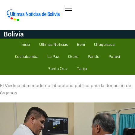
Bolivia
Inicio
Ultimas Noticias
Beni
Chuquisaca
Cochabamba
La Paz
Oruro
Pando
Potosí
Santa Cruz
Tarija
El Viedma abre moderno laboratorio público para la donación de
órganos