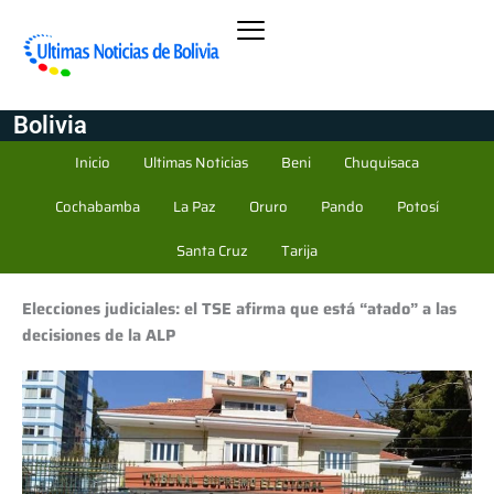
Bolivia
Inicio
Ultimas Noticias
Beni
Chuquisaca
Cochabamba
La Paz
Oruro
Pando
Potosí
Santa Cruz
Tarija
Elecciones judiciales: el TSE afirma que está “atado” a las
decisiones de la ALP