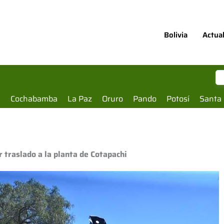
Bolivia
Actua
a
Cochabamba
La Paz
Oruro
Pando
Potosí
Santa 
 traslado a la planta de Cotapachi