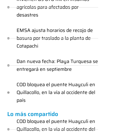
agrícolas para afectados por
desastres
EMSA ajusta horarios de recojo de
basura por traslado a la planta de
Cotapachi
Dan nueva fecha: Playa Turquesa se
entregará en septiembre
COD bloquea el puente Huayculi en
Quillacollo, en la vía al occidente del
país
Lo más compartido
COD bloquea el puente Huayculi en
Quillacollo, en la vía al occidente del