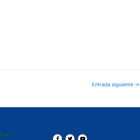
Entrada siguiente
→
a
F
T
Y