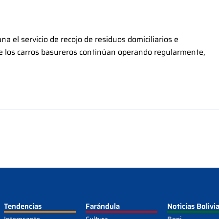
 el servicio de recojo de residuos domiciliarios e
ue los carros basureros continúan operando regularmente,
Tendencias
Farándula
Noticias Bolivi
Interesante
Cultura
Beni