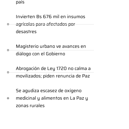
país
Invierten Bs 676 mil en insumos
agrícolas para afectados por
desastres
Magisterio urbano ve avances en
diálogo con el Gobierno
Abrogación de Ley 1720 no calma a
movilizados; piden renuncia de Paz
Se agudiza escasez de oxígeno
medicinal y alimentos en La Paz y
zonas rurales