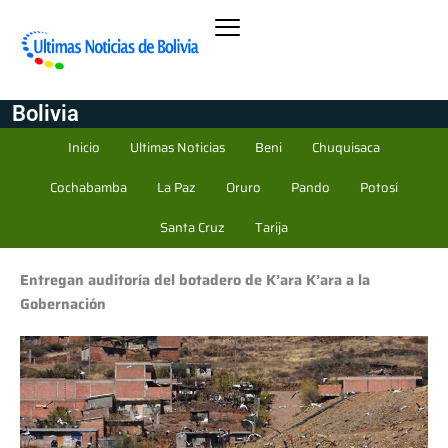
Bolivia
Inicio
Ultimas Noticias
Beni
Chuquisaca
Cochabamba
La Paz
Oruro
Pando
Potosí
Santa Cruz
Tarija
Entregan auditoría del botadero de K’ara K’ara a la
Gobernación