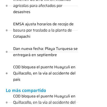
agrícolas para afectados por
desastres
EMSA ajusta horarios de recojo de
basura por traslado a la planta de
Cotapachi
Dan nueva fecha: Playa Turquesa se
entregará en septiembre
COD bloquea el puente Huayculi en
Quillacollo, en la vía al occidente del
país
Lo más compartido
COD bloquea el puente Huayculi en
Quillacollo, en la vía al occidente del