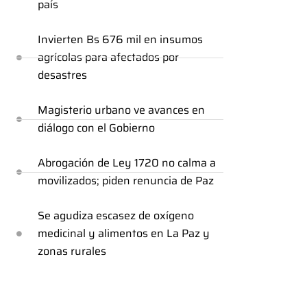
país
Invierten Bs 676 mil en insumos
agrícolas para afectados por
desastres
Magisterio urbano ve avances en
diálogo con el Gobierno
Abrogación de Ley 1720 no calma a
movilizados; piden renuncia de Paz
Se agudiza escasez de oxígeno
medicinal y alimentos en La Paz y
zonas rurales