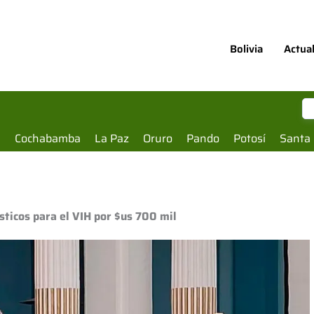
Bolivia
Actua
a
Cochabamba
La Paz
Oruro
Pando
Potosí
Santa 
ticos para el VIH por $us 700 mil