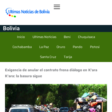
Bolivia
Inicio
Ultimas Noticias
Beni
Chuquisaca
Cochabamba
La Paz
Oruro
Pando
Potosí
Santa Cruz
Tarija
Exigencia de anular el contrato frena diálogo en K’ara
K’ara: la basura sigue