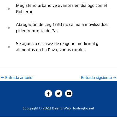
Magisterio urbano ve avances en diálogo con el
Gobierno
Abrogación de Ley 1720 no calma a movilizados;
piden renuncia de Paz
Se agudiza escasez de oxígeno medicinal y
alimentos en La Paz y zonas rurales
←
Entrada anterior
Entrada siguiente
→
F
T
Y
a
w
o
c
i
u
e
t
t
b
t
u
Copyright © 2023 Diseño Web Hostingbo.net
o
e
b
o
r
e