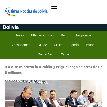
Bolivia
Inicio
Ultimas Noticias
Beni
Chuquisaca
Cochabamba
La Paz
Oruro
Pando
Potosí
Santa Cruz
Tarija
ICAM se va contra la Alcaldía y exige el pago de cerca de Bs
8 millones