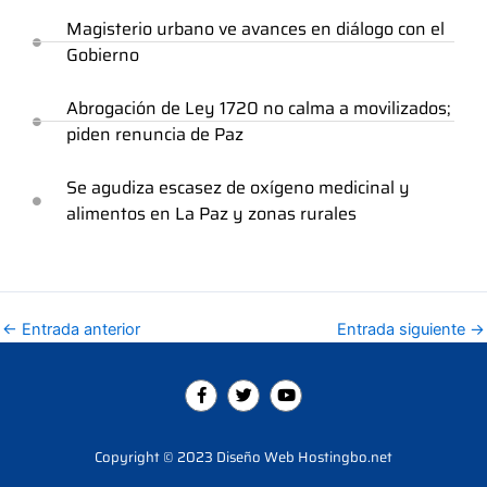
Magisterio urbano ve avances en diálogo con el
Gobierno
Abrogación de Ley 1720 no calma a movilizados;
piden renuncia de Paz
Se agudiza escasez de oxígeno medicinal y
alimentos en La Paz y zonas rurales
←
Entrada anterior
Entrada siguiente
→
F
T
Y
a
w
o
c
i
u
e
t
t
b
t
u
Copyright © 2023 Diseño Web Hostingbo.net
o
e
b
o
r
e