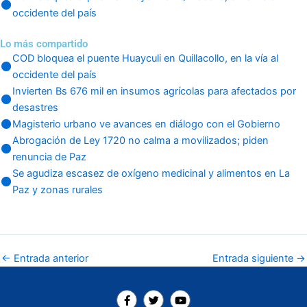
occidente del país
Lo más compartido
COD bloquea el puente Huayculi en Quillacollo, en la vía al
occidente del país
Invierten Bs 676 mil en insumos agrícolas para afectados por
desastres
Magisterio urbano ve avances en diálogo con el Gobierno
Abrogación de Ley 1720 no calma a movilizados; piden
renuncia de Paz
Se agudiza escasez de oxígeno medicinal y alimentos en La
Paz y zonas rurales
←
Entrada anterior
Entrada siguiente
→
F
T
Y
a
w
o