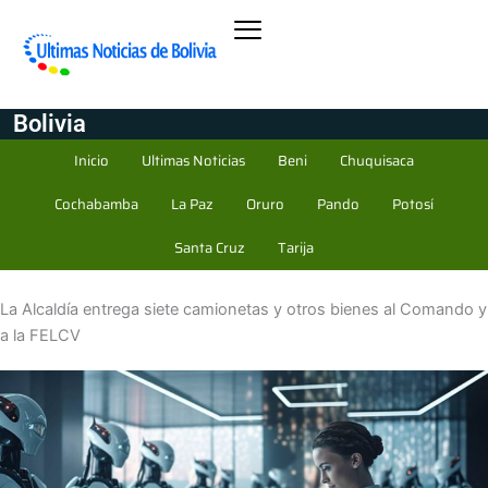
Bolivia
Inicio
Ultimas Noticias
Beni
Chuquisaca
Cochabamba
La Paz
Oruro
Pando
Potosí
Santa Cruz
Tarija
La Alcaldía entrega siete camionetas y otros bienes al Comando y
a la FELCV