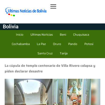
Bolivia
Inicio
Ultimas Noticias
Beni
Chuquisaca
Cochabamba
La Paz
Oruro
Pando
Potosí
Santa Cruz
Tarija
La cúpula de templo centenario de Villa Rivero colapsa y
piden declarar desastre