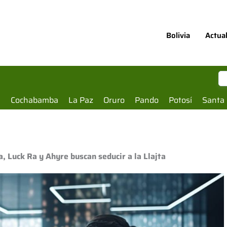
Bolivia
Actua
a
Cochabamba
La Paz
Oruro
Pando
Potosí
Santa 
, Luck Ra y Ahyre buscan seducir a la Llajta