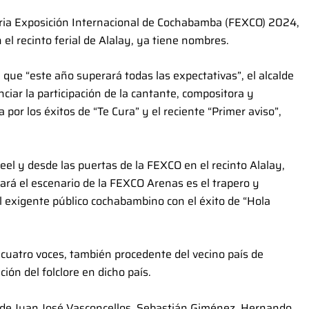
 Feria Exposición Internacional de Cochabamba (FEXCO) 2024,
 el recinto ferial de Alalay, ya tiene nombres.
 que “este año superará todas las expectativas”, el alcalde
iar la participación de la cantante, compositora y
or los éxitos de “Te Cura” y el reciente “Primer aviso”,
 reel y desde las puertas de la FEXCO en el recinto Alalay,
ará el escenario de la FEXCO Arenas es el trapero y
l exigente público cochabambino con el éxito de “Hola
 cuatro voces, también procedente del vecino país de
ión del folclore en dicho país.
s de Juan José Vasconcellos, Sebastián Giménez, Hernando