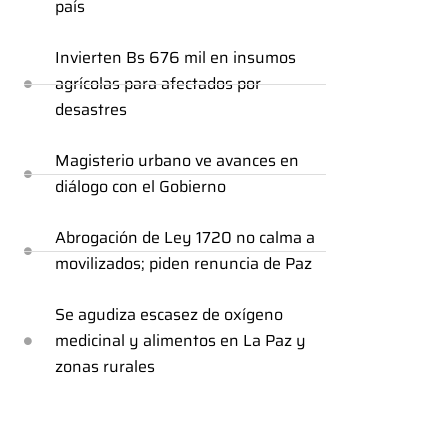
país
Invierten Bs 676 mil en insumos
agrícolas para afectados por
desastres
Magisterio urbano ve avances en
diálogo con el Gobierno
Abrogación de Ley 1720 no calma a
movilizados; piden renuncia de Paz
Se agudiza escasez de oxígeno
medicinal y alimentos en La Paz y
zonas rurales