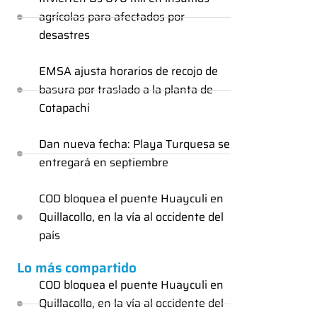
agrícolas para afectados por
desastres
EMSA ajusta horarios de recojo de
basura por traslado a la planta de
Cotapachi
Dan nueva fecha: Playa Turquesa se
entregará en septiembre
COD bloquea el puente Huayculi en
Quillacollo, en la vía al occidente del
país
Lo más compartido
COD bloquea el puente Huayculi en
Quillacollo, en la vía al occidente del