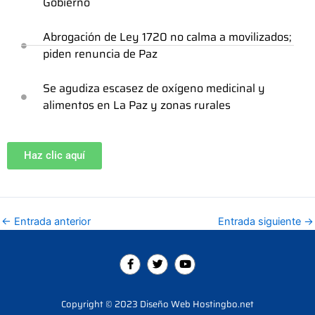
Gobierno
Abrogación de Ley 1720 no calma a movilizados;
piden renuncia de Paz
Se agudiza escasez de oxígeno medicinal y
alimentos en La Paz y zonas rurales
Haz clic aquí
←
Entrada anterior
Entrada siguiente
→
F
T
Y
a
w
o
c
i
u
e
t
t
b
t
u
Copyright © 2023 Diseño Web Hostingbo.net
o
e
b