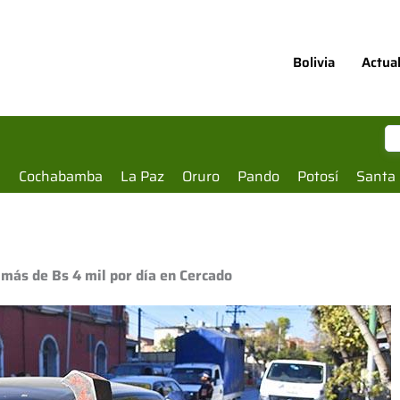
Bolivia
Actua
a
Cochabamba
La Paz
Oruro
Pando
Potosí
Santa 
 más de Bs 4 mil por día en Cercado