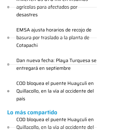
agrícolas para afectados por
desastres
EMSA ajusta horarios de recojo de
basura por traslado a la planta de
Cotapachi
Dan nueva fecha: Playa Turquesa se
entregará en septiembre
COD bloquea el puente Huayculi en
Quillacollo, en la vía al occidente del
país
Lo más compartido
COD bloquea el puente Huayculi en
Quillacollo, en la vía al occidente del