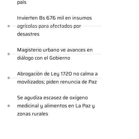
país
Invierten Bs 676 mil en insumos
agrícolas para afectados por
desastres
Magisterio urbano ve avances en
diálogo con el Gobierno
Abrogación de Ley 1720 no calma a
movilizados; piden renuncia de Paz
Se agudiza escasez de oxígeno
medicinal y alimentos en La Paz y
zonas rurales