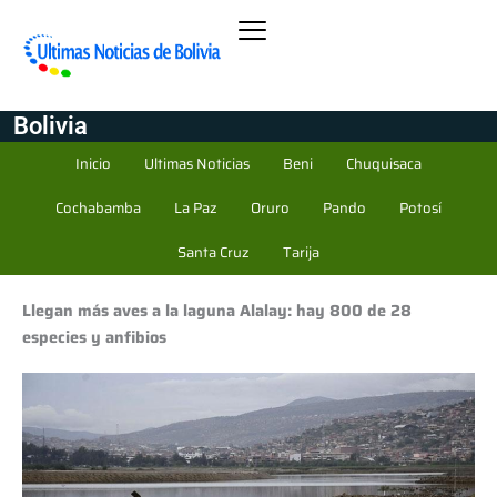
Bolivia
Inicio
Ultimas Noticias
Beni
Chuquisaca
Cochabamba
La Paz
Oruro
Pando
Potosí
Santa Cruz
Tarija
Llegan más aves a la laguna Alalay: hay 800 de 28
especies y anfibios