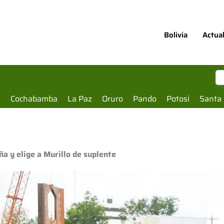
Bolivia
Actua
a
Cochabamba
La Paz
Oruro
Pando
Potosí
Santa 
a y elige a Murillo de suplente