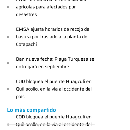
agrícolas para afectados por
desastres
EMSA ajusta horarios de recojo de
basura por traslado a la planta de
Cotapachi
Dan nueva fecha: Playa Turquesa se
entregará en septiembre
COD bloquea el puente Huayculi en
Quillacollo, en la vía al occidente del
país
Lo más compartido
COD bloquea el puente Huayculi en
Quillacollo, en la vía al occidente del