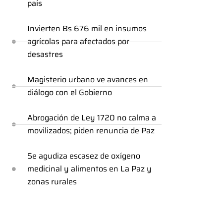
país
Invierten Bs 676 mil en insumos
agrícolas para afectados por
desastres
Magisterio urbano ve avances en
diálogo con el Gobierno
Abrogación de Ley 1720 no calma a
movilizados; piden renuncia de Paz
Se agudiza escasez de oxígeno
medicinal y alimentos en La Paz y
zonas rurales