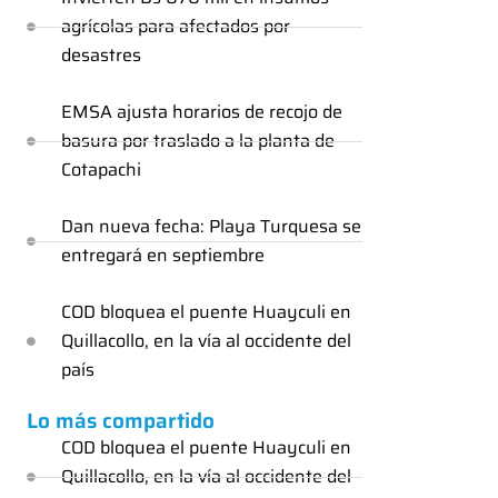
agrícolas para afectados por
desastres
EMSA ajusta horarios de recojo de
basura por traslado a la planta de
Cotapachi
Dan nueva fecha: Playa Turquesa se
entregará en septiembre
COD bloquea el puente Huayculi en
Quillacollo, en la vía al occidente del
país
Lo más compartido
COD bloquea el puente Huayculi en
Quillacollo, en la vía al occidente del