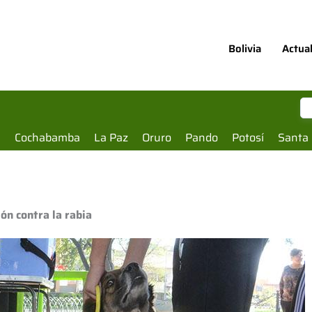
Bolivia
Actua
a
Cochabamba
La Paz
Oruro
Pando
Potosí
Santa 
ón contra la rabia