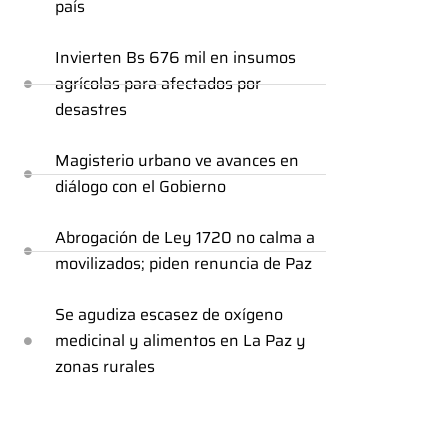
país
Invierten Bs 676 mil en insumos
agrícolas para afectados por
desastres
Magisterio urbano ve avances en
diálogo con el Gobierno
Abrogación de Ley 1720 no calma a
movilizados; piden renuncia de Paz
Se agudiza escasez de oxígeno
medicinal y alimentos en La Paz y
zonas rurales