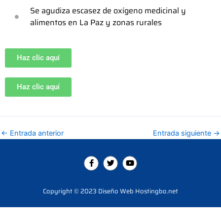
Se agudiza escasez de oxígeno medicinal y
alimentos en La Paz y zonas rurales
Haz clic aquí
Haz clic aquí
←
Entrada anterior
Entrada siguiente
→
F
T
Y
a
w
o
c
i
u
e
t
t
b
t
u
Copyright © 2023 Diseño Web Hostingbo.net
o
e
b
o
r
e
k
-