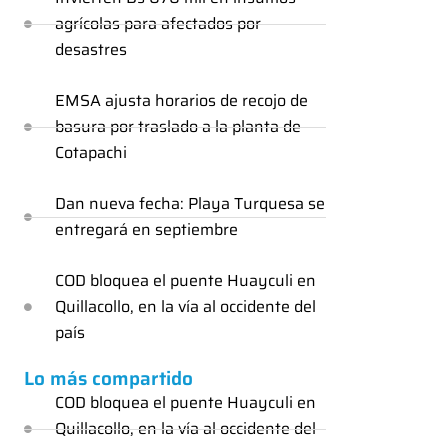
agrícolas para afectados por
desastres
EMSA ajusta horarios de recojo de
basura por traslado a la planta de
Cotapachi
Dan nueva fecha: Playa Turquesa se
entregará en septiembre
COD bloquea el puente Huayculi en
Quillacollo, en la vía al occidente del
país
Lo más compartido
COD bloquea el puente Huayculi en
Quillacollo, en la vía al occidente del