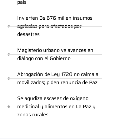
país
Invierten Bs 676 mil en insumos
agrícolas para afectados por
desastres
Magisterio urbano ve avances en
diálogo con el Gobierno
Abrogación de Ley 1720 no calma a
movilizados; piden renuncia de Paz
Se agudiza escasez de oxígeno
medicinal y alimentos en La Paz y
zonas rurales