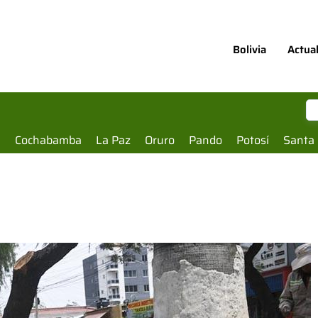
Bolivia
Actua
a
Cochabamba
La Paz
Oruro
Pando
Potosí
Santa 