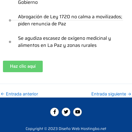
Gobierno
Abrogación de Ley 1720 no calma a movilizados;
piden renuncia de Paz
Se agudiza escasez de oxígeno medicinal y
alimentos en La Paz y zonas rurales
Haz clic aquí
←
Entrada anterior
Entrada siguiente
→
F
T
Y
a
w
o
c
i
u
e
t
t
b
t
u
Copyright © 2023 Diseño Web Hostingbo.net
o
e
b