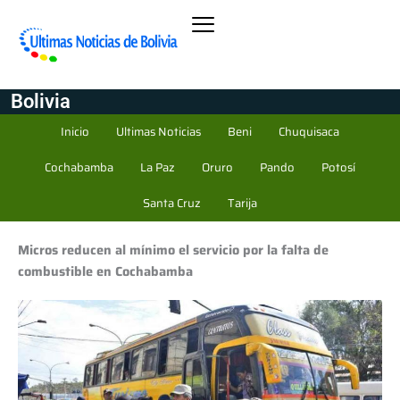
Bolivia
Inicio
Ultimas Noticias
Beni
Chuquisaca
Cochabamba
La Paz
Oruro
Pando
Potosí
Santa Cruz
Tarija
Micros reducen al mínimo el servicio por la falta de
combustible en Cochabamba