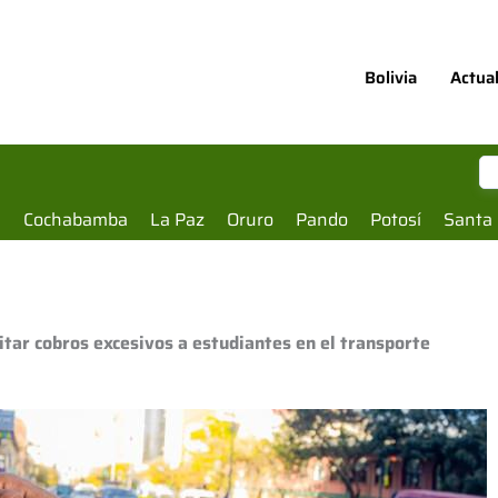
Bolivia
Actua
a
Cochabamba
La Paz
Oruro
Pando
Potosí
Santa 
tar cobros excesivos a estudiantes en el transporte