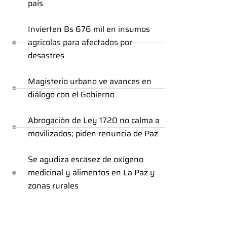
país
Invierten Bs 676 mil en insumos
agrícolas para afectados por
desastres
Magisterio urbano ve avances en
diálogo con el Gobierno
Abrogación de Ley 1720 no calma a
movilizados; piden renuncia de Paz
Se agudiza escasez de oxígeno
medicinal y alimentos en La Paz y
zonas rurales