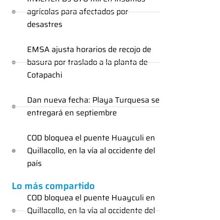
agrícolas para afectados por
desastres
EMSA ajusta horarios de recojo de
basura por traslado a la planta de
Cotapachi
Dan nueva fecha: Playa Turquesa se
entregará en septiembre
COD bloquea el puente Huayculi en
Quillacollo, en la vía al occidente del
país
Lo más compartido
COD bloquea el puente Huayculi en
Quillacollo, en la vía al occidente del