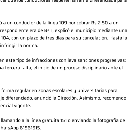
icar que los conductores respeten la tarifa diferenciada para
 a un conductor de la línea 109 por cobrar Bs 2.50 a un
rrespondiente era de Bs 1, explicó el municipio mediante una
104, con un plazo de tres días para su cancelación. Hasta la
nfringir la norma.
en este tipo de infracciones conlleva sanciones progresivas:
rcera falta, el inicio de un proceso disciplinario ante el
 forma regular en zonas escolares y universitarias para
aje diferenciado, anunció la Dirección. Asimismo, recomendó
encial vigente.
llamando a la línea gratuita 151 o enviando la fotografía de
l WhatsApp 61561515.