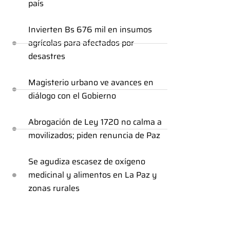
país
Invierten Bs 676 mil en insumos
agrícolas para afectados por
desastres
Magisterio urbano ve avances en
diálogo con el Gobierno
Abrogación de Ley 1720 no calma a
movilizados; piden renuncia de Paz
Se agudiza escasez de oxígeno
medicinal y alimentos en La Paz y
zonas rurales