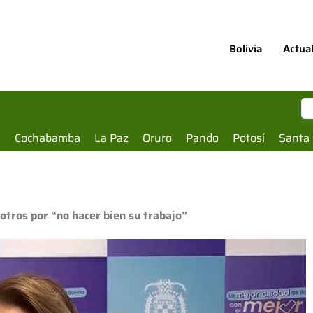
Bolivia
Actua
a
Cochabamba
La Paz
Oruro
Pando
Potosí
Santa 
otros por “no hacer bien su trabajo”