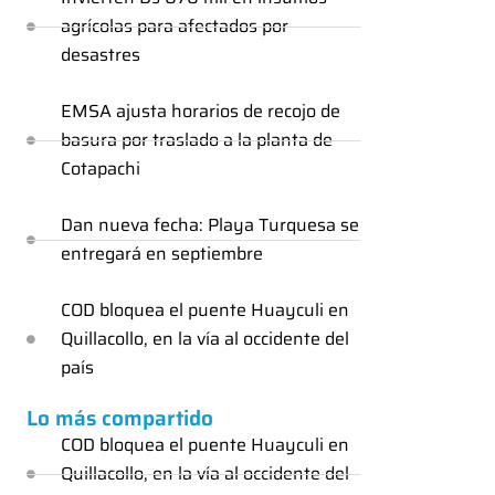
agrícolas para afectados por
desastres
EMSA ajusta horarios de recojo de
basura por traslado a la planta de
Cotapachi
Dan nueva fecha: Playa Turquesa se
entregará en septiembre
COD bloquea el puente Huayculi en
Quillacollo, en la vía al occidente del
país
Lo más compartido
COD bloquea el puente Huayculi en
Quillacollo, en la vía al occidente del