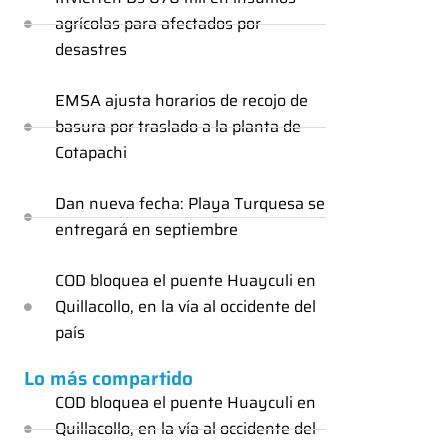
agrícolas para afectados por
desastres
EMSA ajusta horarios de recojo de
basura por traslado a la planta de
Cotapachi
Dan nueva fecha: Playa Turquesa se
entregará en septiembre
COD bloquea el puente Huayculi en
Quillacollo, en la vía al occidente del
país
Lo más compartido
COD bloquea el puente Huayculi en
Quillacollo, en la vía al occidente del