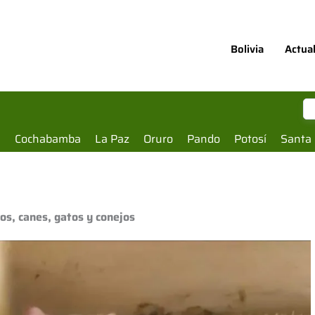
Bolivia
Actua
a
Cochabamba
La Paz
Oruro
Pando
Potosí
Santa 
os, canes, gatos y conejos