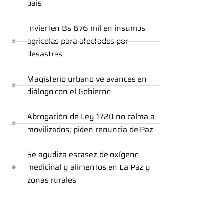
país
Invierten Bs 676 mil en insumos
agrícolas para afectados por
desastres
Magisterio urbano ve avances en
diálogo con el Gobierno
Abrogación de Ley 1720 no calma a
movilizados; piden renuncia de Paz
Se agudiza escasez de oxígeno
medicinal y alimentos en La Paz y
zonas rurales