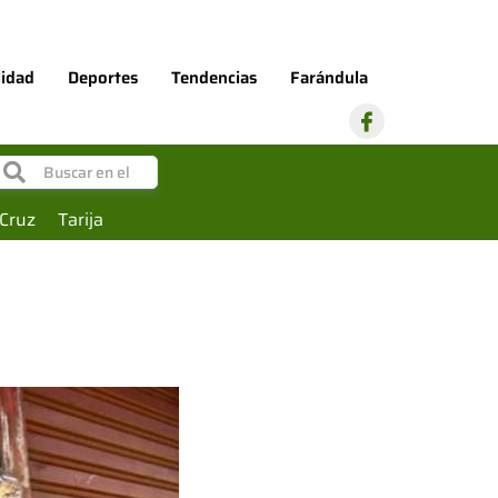
lidad
Deportes
Tendencias
Farándula
I
c
o
n
-
f
Cruz
Tarija
a
c
e
b
o
o
k