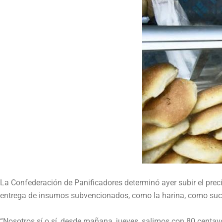
La Confederación de Panificadores determinó ayer subir el prec
entrega de insumos subvencionados, como la harina, como sucedí
“Nosotros sí o sí, desde mañana, jueves, salimos con 80 centavo