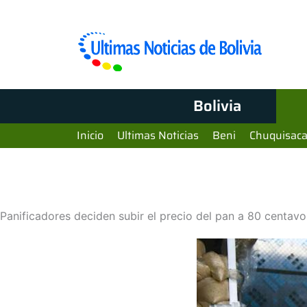
Bolivia
Inicio
Ultimas Noticias
Beni
Chuquisac
Panificadores deciden subir el precio del pan a 80 centavo