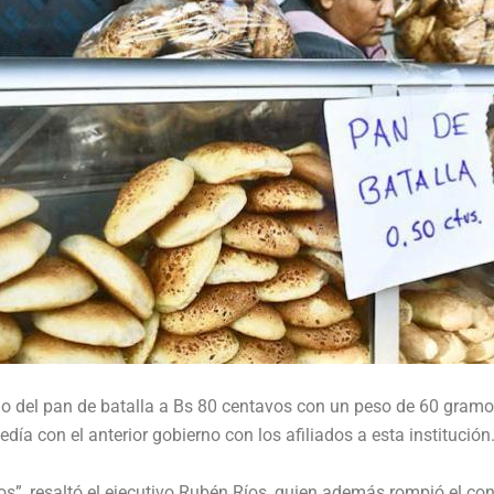
io del pan de batalla a Bs 80 centavos con un peso de 60 gramos
a con el anterior gobierno con los afiliados a esta institución
s”, resaltó el ejecutivo Rubén Ríos, quien además rompió el con