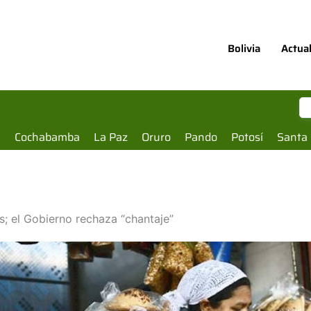
Bolivia
Actua
a
Cochabamba
La Paz
Oruro
Pando
Potosí
Santa 
s; el Gobierno rechaza “chantaje”