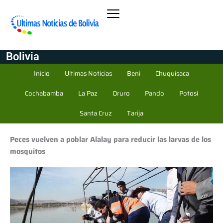
Bolivia
Inicio
Ultimas Noticias
Beni
Chuquisaca
Cochabamba
La Paz
Oruro
Pando
Potosí
Santa Cruz
Tarija
Peces vuelven a poblar Alalay para reducir las larvas de los
mosquitos