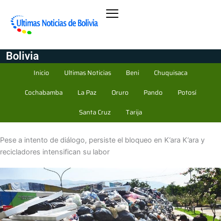
Bolivia
Inicio
Ultimas Noticias
Beni
Chuquisaca
Cochabamba
La Paz
Oruro
Pando
Potosí
Santa Cruz
Tarija
Pese a intento de diálogo, persiste el bloqueo en K’ara K’ara y
recicladores intensifican su labor