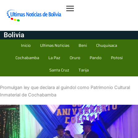
Bolivia
Inicio
Ultimas Noticias
Beni
Chuquisaca
Cochabamba
La Paz
Oruro
Pando
Potosí
Santa Cruz
Tarija
Promulgan ley que declara al guindol como Patrimonio Cultural
Inmaterial de Cochabamba