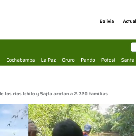
Bolivia
Actua
a
Cochabamba
La Paz
Oruro
Pando
Potosí
Santa 
 los ríos Ichilo y Sajta azotan a 2.720 familias