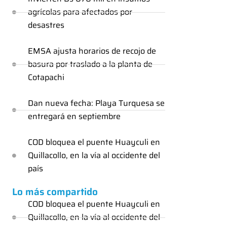
agrícolas para afectados por
desastres
EMSA ajusta horarios de recojo de
basura por traslado a la planta de
Cotapachi
Dan nueva fecha: Playa Turquesa se
entregará en septiembre
COD bloquea el puente Huayculi en
Quillacollo, en la vía al occidente del
país
Lo más compartido
COD bloquea el puente Huayculi en
Quillacollo, en la vía al occidente del