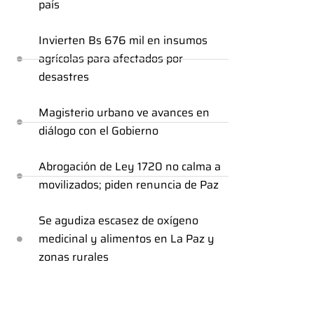
país
Invierten Bs 676 mil en insumos
agrícolas para afectados por
desastres
Magisterio urbano ve avances en
diálogo con el Gobierno
Abrogación de Ley 1720 no calma a
movilizados; piden renuncia de Paz
Se agudiza escasez de oxígeno
medicinal y alimentos en La Paz y
zonas rurales