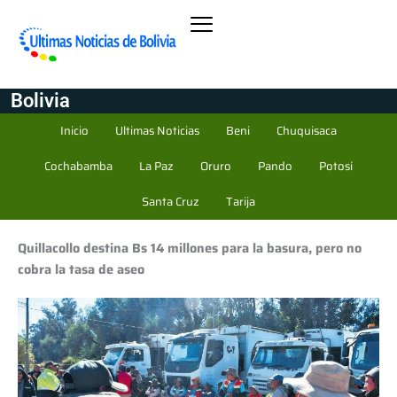
Bolivia
Inicio
Ultimas Noticias
Beni
Chuquisaca
Cochabamba
La Paz
Oruro
Pando
Potosí
Santa Cruz
Tarija
Quillacollo destina Bs 14 millones para la basura, pero no
cobra la tasa de aseo