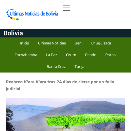
Bolivia
Inicio
Ultimas Noticias
Beni
Chuquisaca
Cochabamba
La Paz
Oruro
Pando
Potosí
Santa Cruz
Tarija
Reabren K’ara K’ara tras 24 días de cierre por un fallo
judicial