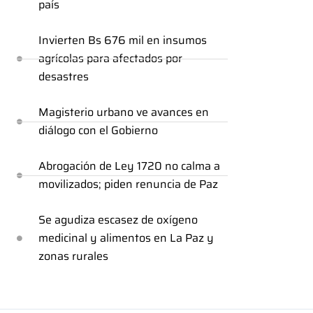
país
Invierten Bs 676 mil en insumos
agrícolas para afectados por
desastres
Magisterio urbano ve avances en
diálogo con el Gobierno
Abrogación de Ley 1720 no calma a
movilizados; piden renuncia de Paz
Se agudiza escasez de oxígeno
medicinal y alimentos en La Paz y
zonas rurales