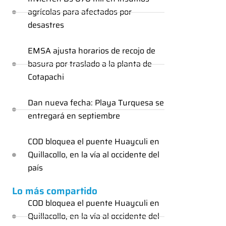
agrícolas para afectados por
desastres
EMSA ajusta horarios de recojo de
basura por traslado a la planta de
Cotapachi
Dan nueva fecha: Playa Turquesa se
entregará en septiembre
COD bloquea el puente Huayculi en
Quillacollo, en la vía al occidente del
país
Lo más compartido
COD bloquea el puente Huayculi en
Quillacollo, en la vía al occidente del