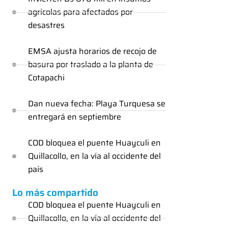
agrícolas para afectados por
desastres
EMSA ajusta horarios de recojo de
basura por traslado a la planta de
Cotapachi
Dan nueva fecha: Playa Turquesa se
entregará en septiembre
COD bloquea el puente Huayculi en
Quillacollo, en la vía al occidente del
país
Lo más compartido
COD bloquea el puente Huayculi en
Quillacollo, en la vía al occidente del