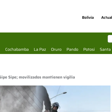
Bolivia
Actua
a
Cochabamba
La Paz
Oruro
Pando
Potosí
Santa 
 Sipe Sipe; movilizados mantienen vigilia