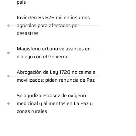
país
Invierten Bs 676 mil en insumos
agrícolas para afectados por
desastres
Magisterio urbano ve avances en
diálogo con el Gobierno
Abrogación de Ley 1720 no calma a
movilizados; piden renuncia de Paz
Se agudiza escasez de oxígeno
medicinal y alimentos en La Paz y
zonas rurales