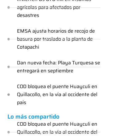
agrícolas para afectados por
desastres
EMSA ajusta horarios de recojo de
basura por traslado a la planta de
Cotapachi
Dan nueva fecha: Playa Turquesa se
entregará en septiembre
COD bloquea el puente Huayculi en
Quillacollo, en la vía al occidente del
país
Lo más compartido
COD bloquea el puente Huayculi en
Quillacollo, en la vía al occidente del