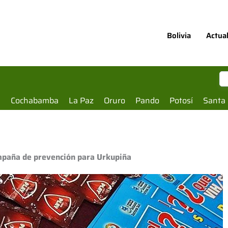
Bolivia
Actua
a
Cochabamba
La Paz
Oruro
Pando
Potosí
Santa 
ampaña de prevención para Urkupiña