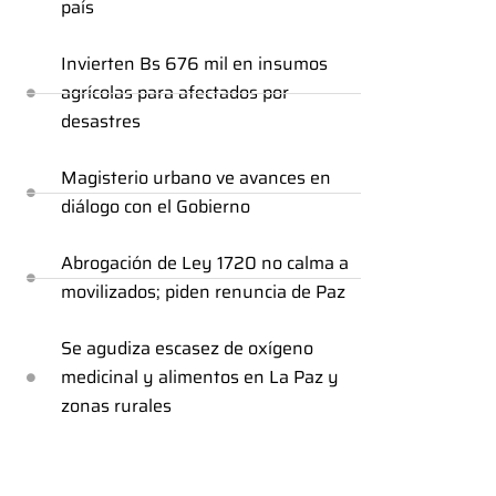
país
Invierten Bs 676 mil en insumos
agrícolas para afectados por
desastres
Magisterio urbano ve avances en
diálogo con el Gobierno
Abrogación de Ley 1720 no calma a
movilizados; piden renuncia de Paz
Se agudiza escasez de oxígeno
medicinal y alimentos en La Paz y
zonas rurales