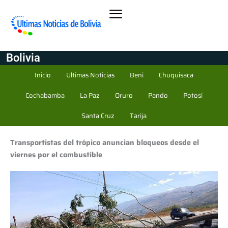
Bolivia
Inicio
Ultimas Noticias
Beni
Chuquisaca
Cochabamba
La Paz
Oruro
Pando
Potosí
Santa Cruz
Tarija
Transportistas del trópico anuncian bloqueos desde el
viernes por el combustible